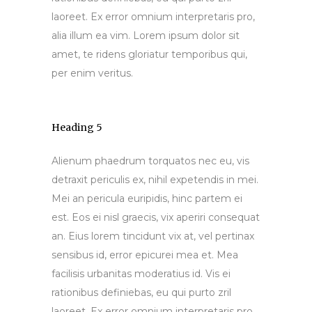
laoreet. Ex error omnium interpretaris pro,
alia illum ea vim. Lorem ipsum dolor sit
amet, te ridens gloriatur temporibus qui,
per enim veritus.
Heading 5
Alienum phaedrum torquatos nec eu, vis
detraxit periculis ex, nihil expetendis in mei.
Mei an pericula euripidis, hinc partem ei
est. Eos ei nisl graecis, vix aperiri consequat
an. Eius lorem tincidunt vix at, vel pertinax
sensibus id, error epicurei mea et. Mea
facilisis urbanitas moderatius id. Vis ei
rationibus definiebas, eu qui purto zril
laoreet. Ex error omnium interpretaris pro,