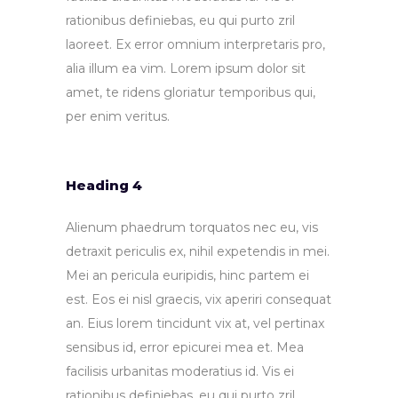
rationibus definiebas, eu qui purto zril
laoreet. Ex error omnium interpretaris pro,
alia illum ea vim. Lorem ipsum dolor sit
amet, te ridens gloriatur temporibus qui,
per enim veritus.
Heading 4
Alienum phaedrum torquatos nec eu, vis
detraxit periculis ex, nihil expetendis in mei.
Mei an pericula euripidis, hinc partem ei
est. Eos ei nisl graecis, vix aperiri consequat
an. Eius lorem tincidunt vix at, vel pertinax
sensibus id, error epicurei mea et. Mea
facilisis urbanitas moderatius id. Vis ei
rationibus definiebas, eu qui purto zril