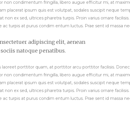
r non condimentum fringilla, libero augue efficitur mi, at max
. Nam placerat ipsum quis est volutpat, sodales suscipit neque t
at non ex sed, ultrices pharetra turpis. Proin varius ornare facilis
usce ac turpis at purus condim entum luctus. Prae sent id massa 
sectetuer adipiscing elit, aenean
ociis natoque penatibus.
aoreet porttitor quam, at porttitor arcu porttitor facilisis. Donec e
r non condimentum fringilla, libero augue efficitur mi, at max
. Nam placerat ipsum quis est volutpat, sodales suscipit neque t
at non ex sed, ultrices pharetra turpis. Proin varius ornare facilis
usce ac turpis at purus condim entum luctus. Prae sent id massa 