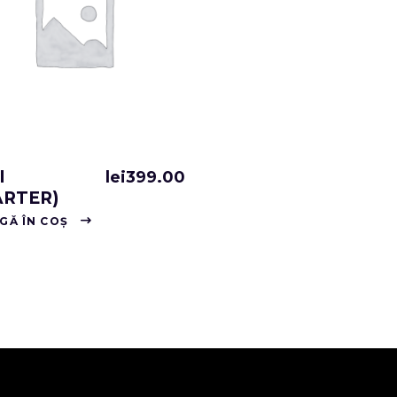
I
lei
399.00
ARTER)
GĂ ÎN COȘ