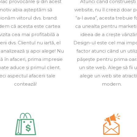
lac provocările și din acest
Atunci când construiești
motiv abia așteptăm să
website, nu îl creezi doar 
ionăm viitorul dvs. brand.
“a-l avea”, acesta trebuie f
dem că acesta este cartea
ca unealta pentru marketi
vizita cea mai profitabilă a
ideea de a crește vânzări
erii dvs. Clientul nu iartă, el
Design-ul este cel mai imp
 analizează și apoi alege! Nu
factor atunci când un utili
că în afaceri, prima impresie
pășește pentru prima oar
poate aduce și primul client.
un site web. Alege să fii u
ci aspectul afacerii tale
alege un web site atractiv
contează!
modern.