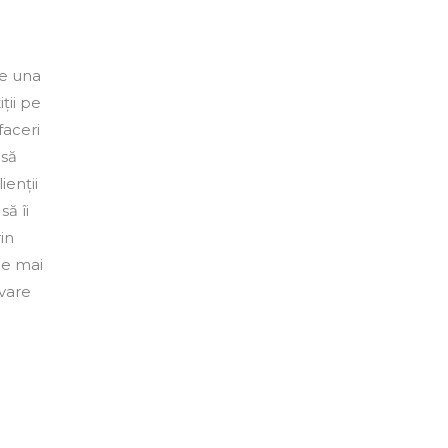
te una
ții pe
faceri
 să
ienții
 să îi
in
le mai
vare