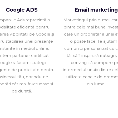
Google ADS
Email marketing
paniile Ads reprezintă o
Marketingul prin e-mail es
dalitate eficientă pentru
dintre cele mai bune investi
erea vizibilității pe Google și
care un proprietar a unei a
ru stabilirea unei prezențe
o poate face. Te ajutăm
nstante în mediul online.
comunici personalizat cu cl
ntem partener certificat
tăi, să îi inspiri, să îi atragi și
oogle și facem strategii
convingi să cumpere pr
igente de publicitate pentru
intermediul unuia dintre ce
sinessul tău, dorindu-ne
utilizate canale de promo
borări cât mai fructuoase și
din lume.
de durată.