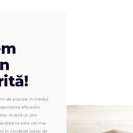
em
în
ită!
m de popular în mediul
ajoritatea afacerilor
nline. Având un site
facerea ta este cel mai
în condițiile pieței de