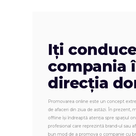
Iți conduc
compania 
direcția dor
Promovarea online este un concept extre
de afaceri din ziua de astăzi. În prezent, m
offline își îndreaptă atenția spre spațiul o
profesional care reprezintă brand-ul sau a
bun mod de a promova o companie cu brio 