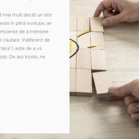
t mai mult decât un site
te în plină evoluție, iar
eficiente de a menține
de căutare. Indiferent de
rul 1, este de a vă
iți. De aici încolo, ne