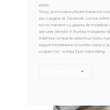
astăzi.
Totuși, promovarea afacerii înseamnă mul
sau o pagina de Facebook. Lumea online es
noi ne mândrim cu găsirea de modalități 
site-urile clienților în fruntea motoarelor 
mărimea companiei obiectivul nostru numă
asigura întotdeauna că sunteți văzuți și auz
ocupăm noi – echipa Eben Advertising.
VEZI MAI MULT