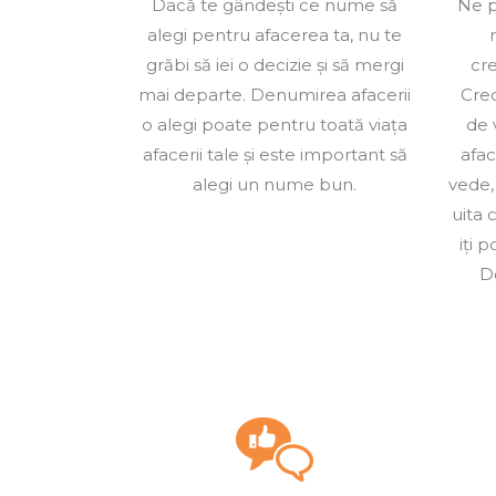
Dacă te gândești ce nume să
Ne p
alegi pentru afacerea ta, nu te
grăbi să iei o decizie și să mergi
cre
mai departe. Denumirea afacerii
Cre
o alegi poate pentru toată viața
de 
afacerii tale și este important să
afac
alegi un nume bun.
vede,
uita 
iți 
De