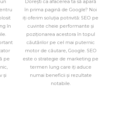
 un
Dorești ca afacerea ta să apară
pentru
în prima pagină de Google? Noi
olosit
iți oferim soluția potrivită: SEO pe
ng în
cuvinte cheie performante și
le.
poziționarea acestora în topul
ortant
căutărilor pe cel mai puternic
zator
motor de căutare, Google. SEO
ă pe
este o strategie de marketing pe
nic,
termen lung care iți aduce
 și
numai beneficii și rezultate
notabile.