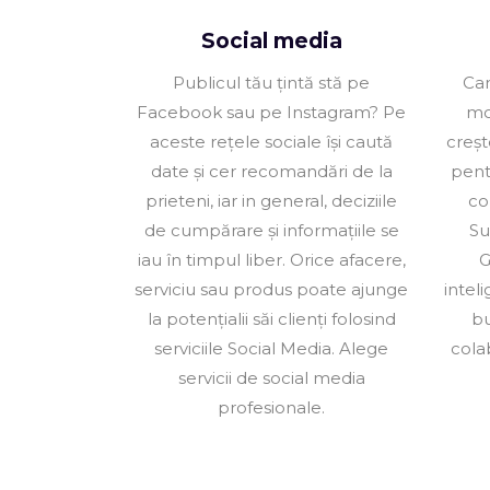
Social media
Publicul tău țintă stă pe
Cam
Facebook sau pe Instagram? Pe
mo
aceste rețele sociale își caută
creșt
date și cer recomandări de la
pent
prieteni, iar in general, deciziile
co
de cumpărare și informațiile se
Su
iau în timpul liber. Orice afacere,
G
serviciu sau produs poate ajunge
intel
la potențialii săi clienți folosind
bu
serviciile Social Media. Alege
cola
servicii de social media
profesionale.